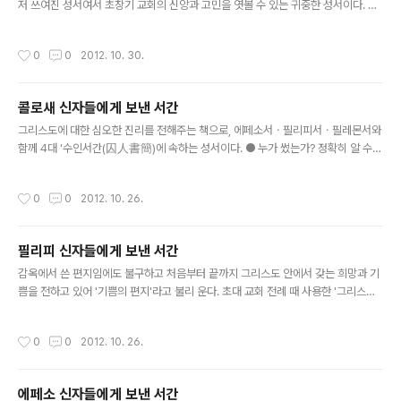
저 쓰여진 성서여서 초창기 교회의 신앙과 고민을 엿볼 수 있는 귀중한 성서이다. ○
누가 썼는가? 사도 바오로가 직접 썼다. 테살로니카 교인들에 대한 바오로의 애정과
사랑이 듬뿍 담겨 있다. ○ 언제 쓰여졌는가? 바오로는 제2차 전도여행 중(50-52년
작성시간
0
0
2012. 10. 30.
경) 코린토에 머무르면서(사도 18,11) 이 편지를 썼다. 50-51년경에 쓴 것으로 보인
다. ○ 왜 쓰여졌는가? 바오로는 필리피에 교회를 세우고 추방당한(사도 16,11-40)
뒤 테살로니카로 가서 복음을 선포했지만, 유대인들의 방해로 또 쫓겨난다(사도 17,1
콜로새 신자들에게 보낸 서간
-10). 바오로는 테살로니카 교인들이 환난 중에 흔들리지나 않을까 걱정이 되어 직
글 내용
접 가보고 싶었지만 그럴 수가 없..
그리스도에 대한 심오한 진리를 전해주는 책으로, 에페소서ㆍ필리피서ㆍ필레몬서와
함께 4대 '수인서간(囚人書簡)에 속하는 성서이다. ● 누가 썼는가? 정확히 알 수는
없다. 편지에는 친필 서명까지 제시하면서(4,18) 바오로가 직접 쓴 것처럼 이야기하
고 있지만(1,1-23), 실제와는 다르다. 다만 바오로의 권위를 빌어 쓴 것뿐이다. 바오
작성시간
0
0
2012. 10. 26.
로가 직접 쓴 편지에 비해 문장이 훨씬 길고 복잡하며 짜임새도 엉성할 뿐 아니라, 신
학적인 관심도 다르다. 바오로의 영향을 많이 받은 제자가 썼다고 보지만, 편의상 저
자를 바오로라고 부른다. ● 언제 쓰여졌는가? 몇몇 학자들은 사도 바오로가 55년경
필리피 신자들에게 보낸 서간
에 감옥에서 썼다고 본다. 하지만 이러한 견해는 일반적으로 받아들여지지 않고 있
글 내용
다. 콜로새서는 거의 같은 시기에 쓰여진 필리피서..
감옥에서 쓴 편지임에도 불구하고 처음부터 끝까지 그리스도 안에서 갖는 희망과 기
쁨을 전하고 있어 '기쁨의 편지'라고 불리 운다. 초대 교회 전례 때 사용한 '그리스도
찬가'가 실려 있는 아름다운 편지이다. ● 누가 썼는가? 편지에 담긴 사상이나 언어로
보아 사도 바오로가 직접 쓴 편지이다. 바오로의 편지 중에서 특히 애정이 넘치는 편
작성시간
0
0
2012. 10. 26.
지이다. ● 언제 쓰여졌는가? 바오로가 먼저 팔레스티나의 가이사리아에서(사도 24,
27), 다음엔 로마에서(사도 28,16-31) 감금되었다. 그 전에도 몇 차례 감옥살이를
했고(2고린 11,23) 특히 2-3년 간 머무른 에페소에서(사도 19,8-10) 많은 환난을
에페소 신자들에게 보낸 서간
당했다(1고린 15,32; 2고린 1,8-10). 이들 감옥에 있을 때 이 편지를 쓴 것만은 분명