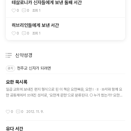
테살로니카 신자들에게 보낸 둘째 서간
0
0
조회
1
히브리인들에게 보낸 서간
0
0
조회
1
신약성경
분류 전체보기
주요 글 목록
천주교 신자가 되려면
공지
요한 묵시록
글 내용
일곱 교회에 보내진 편지 형식으로 된 이 책은 요한복음, 요한 ⅠㆍⅡㆍⅢ서와 함께 요
한 공동체에서 쓰여진 성서로, '요한계 문헌'으로 분류된다. ○ 누가 썼는가? 요한이
예수 그리스도의 계시를 받아 아시아에 있는 일곱 교회에 편지를 썼다고 밝히고 있다
(1,1.4;22,8). 초대교회 교부들 대부분은 이 요한이 네 번째 복음서와 요한 서간들도
작성시간
0
0
2012. 11. 9.
쓴 사도 요한이라고 보았다. 하지만 디오니시오 교부는 묵시록의 문체나 성격이 복음
서나 서간들과 현저히 차이가 나므로, 한 사람이 요한계 문헌 전체를 쓰진 않았다고
했다. 복음서와 서간을 쓴 사람이 묵시록까지 썼는지. 아니면 묵시록의 저자는 다만
유다 서간
요한공동체(요한복음에 나오는 '예수님의 사랑받던 제자(요한 21,24)'의 영향을 받