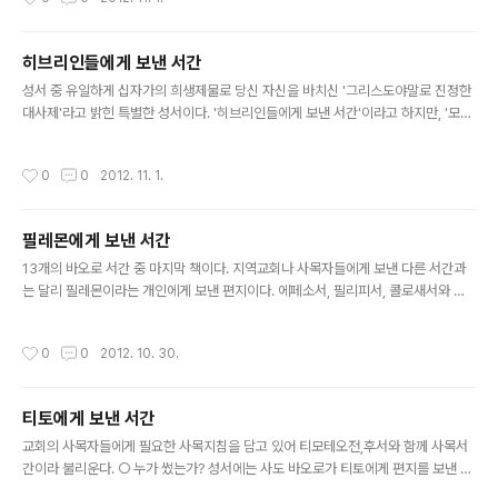
사람이 썼다는 견해도 많다. 아마도 그리스어를 잘 하는 어느 유대계 그리스도인이
썼으리라고 생각된다. ○ 언제 쓰여졌는가? 주님의 형제인 야고보가 썼다면 그가 순
교한 62년 이전에, 후대에 야고보의 이름으로 다른 사람이 썼다면 1세기경에 쓰여졌
히브리인들에게 보낸 서간
으리라고 본다. ○ 왜 쓰여졌는가? 야고보서의 독자들(유대계 그리스도교 공동체) 사
글 내용
이에서는 가난한 사람들을 차별하는가 하면(2,1..
성서 중 유일하게 십자가의 희생제물로 당신 자신을 바치신 '그리스도야말로 진정한
대사제'라고 밝힌 특별한 성서이다. '히브리인들에게 보낸 서간'이라고 하지만, '모든
그리스도인을 위한 강론집'이다. ○ 누가 썼는가? 초기교회 때부터 논란이 되어온 문
제이지만, 오랜 세월 동안 바오로가 썼다고 여겼다. 하지만 오늘날 대부분의 학자들
작성시간
0
0
2012. 11. 1.
은 이를 받아들이지 않는다. 바오로의 필체는 사실적이고 반복과 단절이 많으며 비약
이 심한데 비해 히브리서의 필체는 정교하고 세련되어 있으며 조리있고 차분하다. 또
한 히브러서의 주된 관심인 그리스도의 사제직에 대해 바오로는 전혀 관심이 없었고,
필레몬에게 보낸 서간
바오로가 쓴 다른 편지에서처럼 자신을 사도로 내세우지 않는 점등이 이러한 사실을
글 내용
뒷받침해 준다. 바오로가 쓰지 않은 것은 분명하지만 쓴 사람..
13개의 바오로 서간 중 마지막 책이다. 지역교회나 사목자들에게 보낸 다른 서간과
는 달리 필레몬이라는 개인에게 보낸 편지이다. 에페소서, 필리피서, 콜로새서와 함
께 4대 '수인서간(囚人書簡)'에 속한다. ○ 누가 썼는가? 옥중에서 바오로가 썼다.
편제에 사용된 문체나 어휘로 보아 바오로가 직접 썼음이 분명하다. ○ 언제 쓰여졌
작성시간
0
0
2012. 10. 30.
는가? 바오로가 어디에서 감옥살이를 했는지에 따라 쓰여진 시기가 조금씩 다르다.
가이사리아(사도 24,27)나 로마(사도 28,16)였다면 58-63년경이고, 에페소(사도
19,8-10; 1코린 15,32; 2코린 1,8-10)였다면 54-56년경이다. 오늘날 대부분의
티토에게 보낸 서간
학자들은 도망간 노예 오네시모가 에페소에서 바오로를 만났고, 바오로는 거기서 오
글 내용
네시모를 주인인 필레몬에게 돌려 보내..
교회의 사목자들에게 필요한 사목지침을 담고 있어 티모테오전,후서와 함께 사목서
간이라 불리운다. ○ 누가 썼는가? 성서에는 사도 바오로가 티토에게 편지를 보낸 것
으로 되어 있어(1,4) 초대교회로부터 오랫동안 바오로가 직접 썼으리라고 생각해 왔