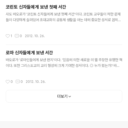
학자들은 먼저 쓴 '눈물의 편지'의 일부가 10-13장이라 하며, 1-9장은 나중에 보낸
코린토 신자들에게 보낸 첫째 서간
'화해의 편지'라고 한다. 하지만 한 통의 편지로 코린토후서가 이루어졌다고 주장하
글 내용
는 학자들은 앞서 보낸 '눈물의 ..
사도 바오로가 '코린토 신자들에게 보낸 첫째 서간'이다. 코린토 교우들이 처한 문제
들이 다양하게 실려있어 초대교회의 공동체 생활을 아는 데에 중요한 성서로 꼽히고
있으며, 우리가 잘 아는 '사랑의 송가'가 실려 있다. ● 누가 썼는가? 사도 바오로가
썼다. ● 언제 쓰여졌는가? 사도 바오로가 3차 선교여행을 하는 중 에페소에서 머무
작성시간
1
0
2012. 10. 26.
를 때(54-57년쯤) 쓰여졌다. 바오로가 2차 선교여행 때 1년 6개월 동안 머무르면
서(사도 18,11) 하느님의 말씀을 전한 코린토 교회가 성도덕의 문란과 분쟁으로 심각
한 혼란에 빠졌음을 전해 듣고 에페소에서 편지를 썼다. ● 왜 쓰여졌는가? 코린토 교
로마 신자들에게 보낸 서간
인들이 적어 보낸 문제들(1고린 7,1)에 대해 답하고 코린토 교회 안에서 벌어지고 있
글 내용
는 여러 가지 좋지 않은 문제들을 바로..
바오로가 '로마인들에게 보낸 편지'이다. '믿음에 의한 새로운 의'를 주장한 유명한 책
이다. 또한 그리스도교의 교리 형성에 크게 기여한 성서이다. ◎ 누가 썼는가? 바오
로의 친필로 바오로 특유의 어휘들로 이루어져 있고, 초대교회 이후의 시대상황을 짐
작할 수 있는 내용이 거의 없다. 여러 교부들과 초대 문헌들도 바오로가 저자임을 증
작성시간
0
0
2012. 10. 26.
언하고 있다. 이는 오늘까지 의심의 여지 없이 받아들여지고 있다. 다만 16,25-27
(영광송)은 후대의 편집자가 첨가했다고 본다. 로마에서는 이미 교회가 조직되어 있
었고 유대계 그리스도인들도 살았었지만 49년 글라우디오 황제에 의해 유대인들이
더보기
로마에서 추방당해 신자들이 대부분 이방계 그리스도인이었을 것으로 본다. 그래서
바오로는 이방계 그리스도인에게 이야기하듯이 편지를 썼다. ..