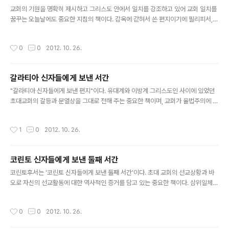
글 내용
한데 어느 감..
교회의 기원을 명확히 제시하고 그리스도 안에서 일치를 강조하고 있어 교회 일치를
꿈꾸는 오늘날에도 중요한 지침의 책이다. 감옥에 갇혀서 쓴 편지이기에 필리피서,
콜로새서, 필레몬서와 함께 흔히 '수인(囚人)서간'이라 불리 운다. ● 누가 썼는가?
정확히 알 수는 없지만 에페소서에는 사도 바오로가 쓴 것처럼 나오지만(1,1; 3,1) 실
작성시간
0
0
2012. 10. 26.
제와는 다르다. 바오로가 자기 자신에 대해 이야기하는 내용 및 어휘와 문체가 많이
다르기 때문이다. 특히 바오로가 다른 서간에서 자주 이야기하던 유대계 그리스도인
과 이방계 그리스도인 사이의 갈등이 언급되지 않고, 그리스도인과 이단 사이의 갈등
갈라티아 신자들에게 보낸 서간
만이 이야기되고 있는 것으로 보아 바오로가 순교한 이후에 쓰여졌음이 분명하다. 아
글 내용
마도 바오로의 제자였던 사람이 바오로의 정신에 따라 바..
"갈라티아 신자들에게 보낸 편지"이다. 유대계와 이방계 그리스도인 사이에 있었던
초대교회의 갈등과 분열상을 그대로 전해 주는 중요한 책이며, 교회가 율법주의에 빠
질 때마다 믿음에 의한 구원과 성령에 의한 자유로운 삷을 되새기는데 늘 인용되어
온 성서이다. 믿음에 의한 의화를 논쟁적으로 이야기하고 있다는 면에서 로마서, 고
작성시간
1
0
2012. 10. 26.
린토전ㆍ후서와 함께 4대 서간성서로 꼽힌다. ● 누가 썼는가? 저자는 바오로다. 다
만 당시의 편지글 관례대로 직접 마지막 인사(6,11-18)를 쓴 점으로 보아서는 대부
분의 내용을 누군가에게 받아 적도록 했던 것 같다. ● 언제 쓰여졌는가? 대략 50-5
코린토 신자들에게 보낸 둘째 서간
5년, 특히 54년경에 썼을 것으로 본다. 제2차 전도 여행 중 병에 걸려 우연히 갈라티
글 내용
아에 머물면서 이 지역에 처음으로 복음을 전하며(..
코린토후서는 '코린토 신자들에게 보낸 둘째 서간'이다. 초대 교회의 선교상황과 바
오로 자신의 선교활동에 대한 역사적인 증거를 담고 있는 중요한 책이다. 삼위일체
신앙을(13,13) 가장 명백하게 전해 주는 성서이기도 하다. ● 언제 쓰여졌는가? 바오
로는 코린토전서와 후서 사이에 한 통의 편지('눈물의 편지'라고 부른다)를 보냈다고
작성시간
0
0
2012. 10. 26.
밝히고 있다(2고린 2,4.9; 7,8.12). 이 편지가 코린토후서에 포함되었는가 하는 문제
는 아직도 학자들 간에 논란이 되고 있다. 두 통의 편지를 하나로 엮었다고 주장하는