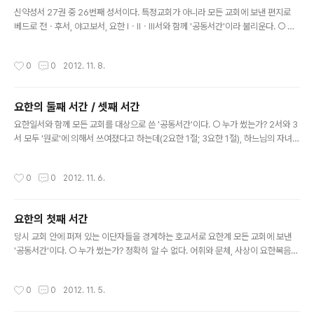
글 내용
은 초대 교회공동체)에 속한 또 다른 사..
신약성서 27권 중 26번째 성서이다. 특정교회가 아니라 모든 교회에 보낸 편지로
베드로 전ㆍ후서, 야고보서, 요한 ⅠㆍⅡㆍⅢ서와 함께 '공동서간'이라 불리운다. ○ 누
가 썼는가? 편지의 서두에 "야고보의 동기인 유다"(1절)가 썼다고 밝히고 있다. 이 유
다는 예수님과 야고보의 형제인 유다(마르 6,3; 마태 13,55)를 말하는데, 대부분의
작성시간
0
0
2012. 11. 8.
학자들은 그 유다가 이 편지를 썼다고 보지는 않는다. 다만 예수님의 형제 이름을 빌
어 이 편지의 권위를 높이려 했을 뿐이라고 본다. 이 책의 저자는 사도들보다 후대의
사람으로(17-18절 참조). 유다계 그리스도인이었다고 여겨지는데, "에논서"와 "모
요한의 둘째 서간 / 셋째 서간
세의 승천"과 같은 유다교의 묵시문학과 전설을 잘 알고 있기 때문이다(6,9.11.14절).
글 내용
○ 언제 쓰여졌는가? 대..
요한일서와 함께 모든 교회를 대상으로 쓴 '공동서간'이다. ○ 누가 썼는가? 2서와 3
서 모두 '원로'에 의해서 쓰여졌다고 하는데(2요한 1절; 3요한 1절), 하느님의 자녀로
서 지켜야 할 것에 대해 제시하고(3요한 4-6절; 7-11) 지역교회에 순회 전도자들을
보내는 역할 등을 한(3요한 5-8절) 것으로 보아 당신 교회 안에서 영향력이 있었던
작성시간
0
0
2012. 11. 6.
권위있는 지도자였을 것이다. 많은 학자들은 그를 예수님의 애제자들 중 한 사람으로
보고 있다. ○ 언제 쓰여졌는가? 요한 복음서가 쓰여진(90년경) 이후, 영지주의가 퍼
져 있었던 약 100년경 쓰여졌다고 본다. 예수 그리스도의 육화를 고백하지 않는 영
요한의 첫째 서간
지주의자들(2요한 7절)에 대해 경고하면서 하느님의 자녀로서 이단자들의 유혹에
글 내용
넘어가지 말 것을(2요한 10절)..
당시 교회 안에 퍼져 있는 이단자들을 경계하는 호교서로 요한계 모든 교회에 보낸
'공동서간'이다. ○ 누가 썼는가? 정확히 알 수 없다. 어휘와 문체, 사상이 요한복음서
와 비슷하여 요한복음을 쓴 사람〈'예수님께서 사랑하시던 제자'(요한 21,24)를 따르
던 사람〉이 썼다는 이들도 있으나, 많은 학자들은 예수님의 애제자를 따르던 이들 중
작성시간
0
0
2012. 11. 5.
복음서를 쓰지 않은 또 한 사람이 썼다고 본다. 이 저자가 다른 요한 서간(이서와 삼
서)을 썼는지는 정확하지 않지만, 아마도 그는 교회의 지도자였을 것이다. ○ 언제 쓰