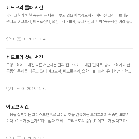
여졌는가? 신과 인간, 영과 육을 분리하여 영적인 면만을 중요시하는 영지주의가 퍼
베드로의 둘째 서간
져 있었던 100년경 쓰여졌다고 본다. 요한일서를 보면 예수님께서 그리스도가 아니
글 내용
라며(2,22-23) 예수님의 육화를 부인하는..
당시 교회가 처한 공동의 문제를 다루고 있으며 특정교회가 아닌 전 교회에 보내진
편지로 야고보서, 베드로전서, 요한 ⅠㆍⅡㆍⅢ서, 유다서간과 함께 '공동서간'이라 불
린다. ○ 누가 썼는가? 알 수 없다. 편지 서두에는 예수 그리스도의 종이며 사도인 시
몬 베드로가 썼다고 하지만(1,1) 사실과 다르다. 사도시대 이후에 쓰여진 유다서를 아
작성시간
0
0
2012. 11. 4.
주 많이 인용하고 있는 점이나 '조상들이 잠든 후'(3,4)가 사도시대 후를 가리키는 점
등으로 미루어 사도 베드로가 아닌 어떤 신도가 자신의 생각을 설득력있게 전하고자
베드로 사도의 권위를 빌어서 쓴 것으로 보인다. ○ 언제 쓰여졌는가? 바오로 서간들
베드로의 첫째 서간
이 널리 알려져 권위있게 받아들여지고 또 사도성의 기준이 드러나기 시작한 사도시
글 내용
대 이후, 2세기 초쯤 쓰여진 것으로 보인다...
특정교회에 보내진 다른 서간과는 달리 전 교회에 보내진 편지로, 당시 교회가 처한
공동의 문제를 다루고 있어 야고보서, 베드로후서, 요한ⅠㆍⅡㆍⅢ서, 유다서간과 함께
'공동서간', 또는 '가톨릭 서간'이라 불린다. ○ 누가 썼는가? 예수님의 제자인 사도 베
드로가 실바노에게 받아 적게 했다고 하지만(1,1;5,12) 사실과는 다르다. 예수님의 제
작성시간
1
0
2012. 11. 3.
자였던 베드로가 주님을 가까이에서 모시던 이야기를 하지 않는 점, 아랍어를 쓰던
갈릴래아의 어부요 배우지도 못한 베드로가 정교하고 세련된 그리스어 문장을 구사
하기는 어렵다는 점, 그리고 사도 바오로의 영향을 받은 것으로 보이는 표현(갈라 2
야고보 서간
장을 보면 두 사람은 거의 영향을 주고 받지 않았던 것 같다), 원로(5,1)와 같은 바오
글 내용
로 이후의 교회제도가 언급되고 있는점 ..
믿음을 실천하는 그리스도인으로 살아갈 것을 권유하는 초대교회의 귀중한 교훈서
이다. ○ 누가 썼는가? '하느님과 주 예수 그리스도의 종'(1,1) 야고보가 썼다고 하나
누구인지 확실히 알 수 없다. 주님의 형제로(마르 6,3; 갈라 1,19) 후에 예루살렘 교
회의 지도자가 된 야고보라고 생각하기도 하지만, 후대에 야고보의 이름을 빌어 다른
작성시간
0
0
2012. 11. 1.