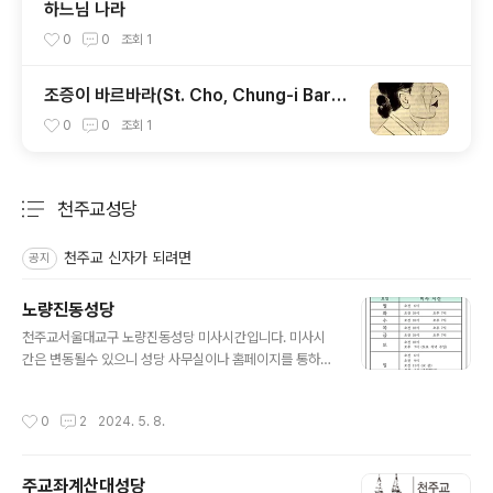
하느님 나라
0
0
조회
1
조증이 바르바라(St. Cho, Chung-i Barba
ra)
0
0
조회
1
천주교성당
분류 전체보기
주요 글 목록
천주교 신자가 되려면
공지
노량진동성당
글 내용
천주교서울대교구 노량진동성당 미사시간입니다. 미사시
간은 변동될수 있으니 성당 사무실이나 홈페이지를 통하여
다시 한번 확인하시기 바랍니다.성당 위치 성당 홈페이
지 천주교노량진동성당천주교노량진동성당 공식 카페입니
작성시간
0
2
2024. 5. 8.
다.cafe.daum.net
주교좌계산대성당