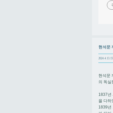
현석문 까롤
2024. 4. 13. 15
현석문 
의 독실
1837
을 다하였
1839