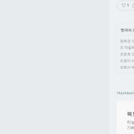
1
'
한국의 
정화경 안드
조 막달레나
조윤호 요셉(
조증이 바르
조화서 베드
복토
하늘
기뻐