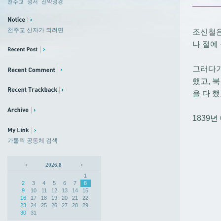
천주교
성서
신약성경
천주교 신자가 되려면
조신철은
나 절에
그러다가
했고, 
을 다 
1839
가톨릭 공동체 검색
2026.8
1
2
3
4
5
6
7
8
9
10
11
12
13
14
15
16
17
18
19
20
21
22
23
24
25
26
27
28
29
30
31