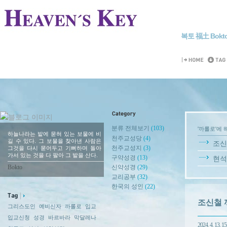
복토 福土 Bokt
분류 전체보기
(103)
'까롤로'에 
하늘나라는 밭에 묻혀 있는 보물에 비
천주교성당
(4)
길 수 있다. 그 보물을 찾아낸 사람은
조신철
천주교성지
(3)
그것을 다시 묻어두고 기뻐하며 돌아
가서 있는 것을 다 팔아 그 밭을 산다.
구약성경
(13)
현석문
Bokto
신약성경
(29)
교리공부
(32)
한국의 성인
(22)
조신철 까롤로
그리스도인
예비신자
까롤로
입교
입교신청
성경
바르바라
막달레나
2024. 4. 13. 15