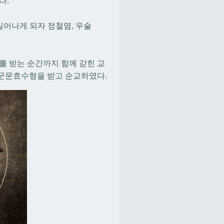
다.
일어나게 되자 정철염, 우술
를 받는 순간까지 함께 갇힌 교
 군문효수형을 받고 순교하였다.