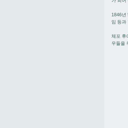
가 되어
1846
임 등과
체포 후
우들을 