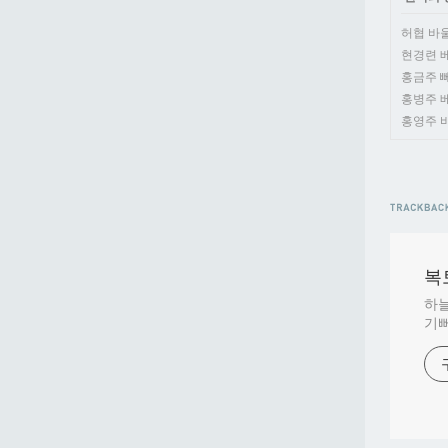
허협 바울로(
현경련 베네딕
홍금주 뻬르
홍병주 베드로
홍영주 바울로
복토
하늘
기뻐