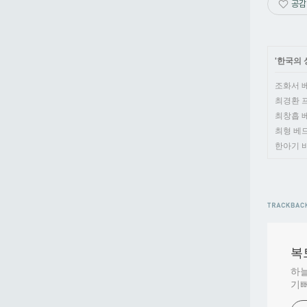
공감
'
한국의 
조화서 베드
최경환 프란
최창흡 베드로
최형 베드로(
한아기 바르
복토
하늘
기뻐