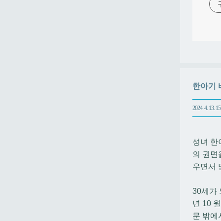
한아기 바르
2024. 4. 13. 15
성녀 한
의 권면
우면서 
30세가
년 10
문 밖에