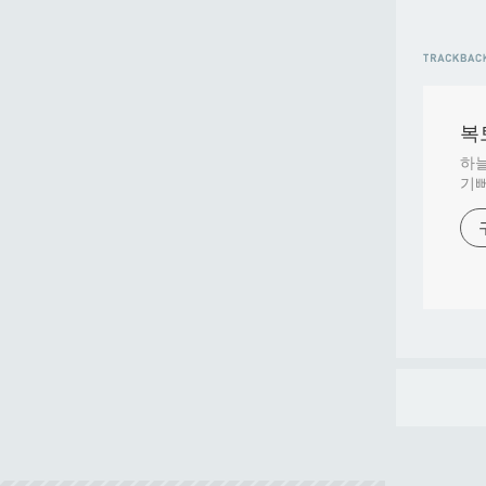
복토
하늘
기뻐