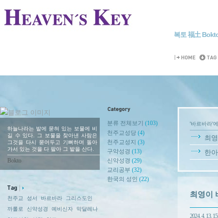
복토 福土 Bokt
분류 전체보기
(103)
'바르바라'에
하늘나라는 밭에 묻혀 있는 보물에 비
천주교성당
(4)
길 수 있다. 그 보물을 찾아낸 사람은
최영이
천주교성지
(3)
그것을 다시 묻어두고 기뻐하며 돌아
가서 있는 것을 다 팔아 그 밭을 산다.
구약성경
(13)
한아기
Bokto
신약성경
(29)
교리공부
(32)
한국의 성인
(22)
최영이 바르
천주교
성서
바르바라
그리스도인
까롤로
신약성경
예비신자
막달레나
2024. 4. 13. 15