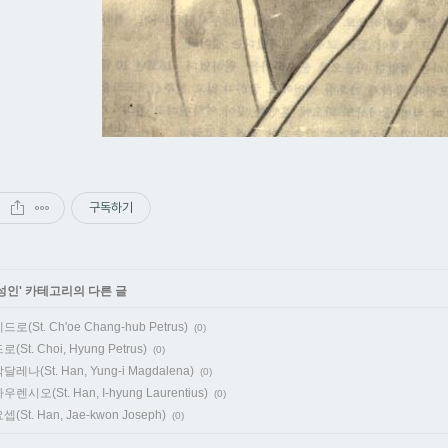
구독하기
성인
' 카테고리의 다른 글
(St. Ch'oe Chang-hub Petrus)
(0)
St. Choi, Hyung Petrus)
(0)
레나(St. Han, Yung-i Magdalena)
(0)
시오(St. Han, I-hyung Laurentius)
(0)
St. Han, Jae-kwon Joseph)
(0)