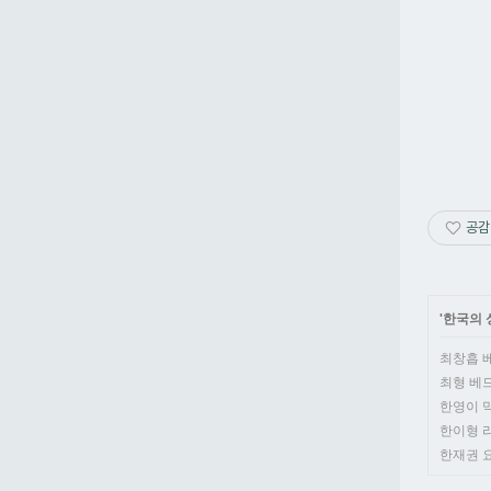
공감
'
한국의 
최창흡 베드로
최형 베드로(
한영이 막달
한이형 라우렌
한재권 요셉(